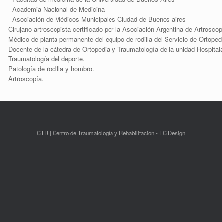
- Academia Nacional de Medicina
- Asociación de Médicos Municipales Ciudad de Buenos aires
Cirujano artroscopista certificado por la Asociación Argentina de Artroscop
Médico de planta permanente del equipo de rodilla del Servicio de Ortoped
Docente de la cátedra de Ortopedia y Traumatología de la unidad Hospitala
Traumatología del deporte.
Patología de rodilla y hombro.
Artroscopía.
CTR | Centro de Traumatología y Rehabilitación - FC Design