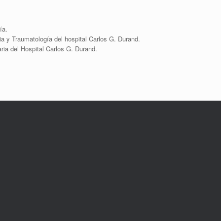
ía.
ia y Traumatología del hospital Carlos G. Durand.
ria del Hospital Carlos G. Durand.